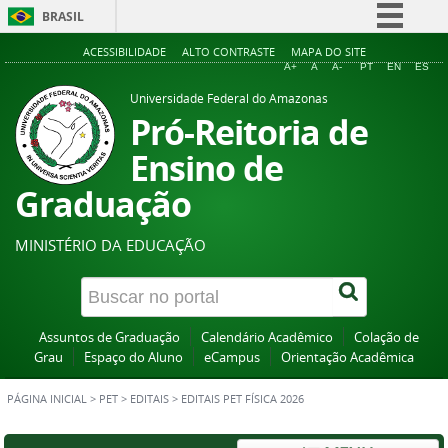
BRASIL
Simplifique!
ACESSIBILIDADE
ALTO CONTRASTE
MAPA DO SITE
A+
A
A-
PT
EN
ES
Comunica BR
Universidade Federal do Amazonas
Participe
Pró-Reitoria de
Acesso à informação
Ensino de
Legislação
Graduação
Canais
MINISTÉRIO DA EDUCAÇÃO
Assuntos de Graduação
Calendário Acadêmico
Colação de
Grau
Espaço do Aluno
eCampus
Orientação Acadêmica
PÁGINA INICIAL
>
PET
>
EDITAIS
>
EDITAIS PET FÍSICA 2026