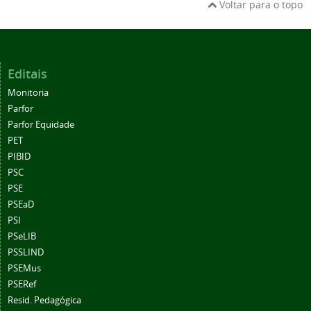
Voltar para o topo
Editais
Monitoria
Parfor
Parfor Equidade
PET
PIBID
PSC
PSE
PSEaD
PSI
PSeLIB
PSSLIND
PSEMus
PSERef
Resid. Pedagógica