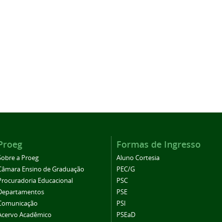
Proeg
Formas de Ingresso
Sobre a Proeg
Aluno Cortesia
Câmara Ensino de Graduação
PEC/G
Procuradoria Educacional
PSC
Departamentos
PSE
Comunicação
PSI
Acervo Acadêmico
PSEaD