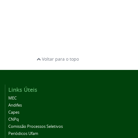
Voltar para o topo
Links Úteis
MEC
Andifes
Capes
CNPq
Comissão Processos Seletivos
Periódicos Ufam