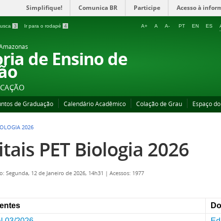
Simplifique!
Comunica BR
Participe
Acesso à infor
 busca
3
Ir para o rodapé
4
A+
A
A-
PT
EN
ES
o Amazonas
oria de Ensino de
ão
UCAÇÃO
untos de Graduação
Calendário Acadêmico
Colação de Grau
Espaço do
IOLOGIA 2026
itais PET Biologia 2026
o: Segunda, 12 de Janeiro de 2026, 14h31
|
Acessos: 1977
entes
Do
al 03/2026
Ed