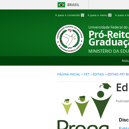
BRASIL
Ir para o conteúdo
1
Ir para o menu
2
Ir para a
Universidade Federal d
Pró-Reit
Graduaç
MINISTÉRIO DA ED
Ass
PÁGINA INICIAL
>
PET
>
EDITAIS
>
EDITAIS PET B
Ed
Publicad
Disc
Edit