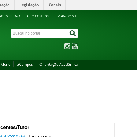
mação
Legislação
Canais
ACESSIBILIDADE
ALTO CONTRASTE
MAPA DO SITE
 Aluno
eCampus
Orientação Acadêmica
centes/Tutor
ital 38/2026
- Inscrições