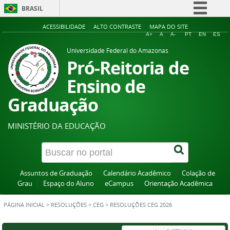
BRASIL
Simplifique!
ACESSIBILIDADE
ALTO CONTRASTE
MAPA DO SITE
A+
A
A-
PT
EN
ES
Comunica BR
Universidade Federal do Amazonas
Participe
Pró-Reitoria de
Acesso à informação
Ensino de
Legislação
Graduação
Canais
MINISTÉRIO DA EDUCAÇÃO
Assuntos de Graduação
Calendário Acadêmico
Colação de
Grau
Espaço do Aluno
eCampus
Orientação Acadêmica
PÁGINA INICIAL
>
RESOLUÇÕES
>
CEG
>
RESOLUÇÕES CEG 2026