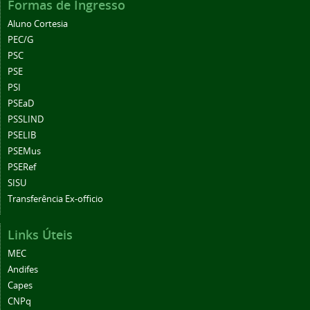
Formas de Ingresso
Aluno Cortesia
PEC/G
PSC
PSE
PSI
PSEaD
PSSLIND
PSELIB
PSEMus
PSERef
SISU
Transferência Ex-officio
Links Úteis
MEC
Andifes
Capes
CNPq