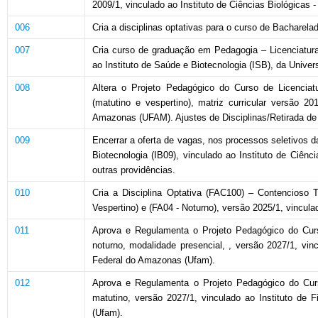
2009/1, vinculado ao Instituto de Ciências Biológicas
006
Cria a disciplinas optativas para o curso de Bacharel
007
Cria curso de graduação em Pedagogia – Licenciatura, 
ao Instituto de Saúde e Biotecnologia (ISB), da Univ
008
Altera o Projeto Pedagógico do Curso de Licenciatu
(matutino e vespertino), matriz curricular versão 2
Amazonas (UFAM). Ajustes de Disciplinas/Retirada de p
009
Encerrar a oferta de vagas, nos processos seletivos 
Biotecnologia (IB09), vinculado ao Instituto de Ciênc
outras providências.
010
Cria a Disciplina Optativa (FAC100) – Contencioso T
Vespertino) e (FA04 - Noturno), versão 2025/1, vincul
011
Aprova e Regulamenta o
Projeto Pedagógico do Curs
noturno, modalidade presencial, , versão 2027/1, vin
Federal do Amazonas (Ufam).
012
Aprova e Regulamenta o Projeto Pedagógico do Curs
matutino, versão 2027/1, vinculado ao Instituto de
(Ufam).