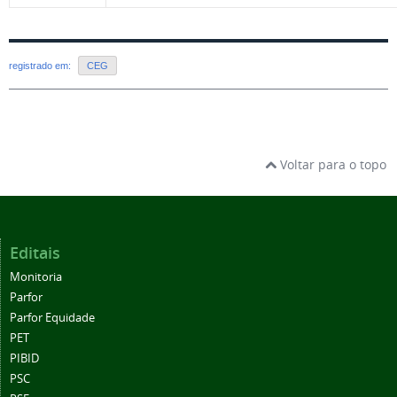
registrado em:
CEG
Voltar para o topo
Editais
Monitoria
Parfor
Parfor Equidade
PET
PIBID
PSC