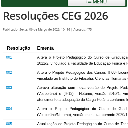
MENU
Resoluções CEG 2026
Publicado: Sexta, 06 de Março de 2026, 10h16
|
Acessos: 475
Resolução
Ementa
001
Altera o Projeto Pedagógico do Curso de Graduação I
2022/2, vinculado a Faculdade de Educação Física e F
002
Altera o Projeto Pedagógico dos Cursos IH08- Licenc
vinculado ao Instituto de Filosofia, Ciências Humana
003
Aprova alteração com nova versão do Projeto Peda
(Vespertino) e (IH13) - Noturno, versão 2010/1, 
atendimento a adequação de Carga Horária conforme le
004
Altera o Projeto Pedagógico do Curso de Gradua
(Vespertino/Noturno), versão curricular corrente 2020
005
Atualização do Projeto Pedagógico do Curso de Tecnol