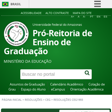
BRASIL
Simplifique!
ACESSIBILIDADE
ALTO CONTRASTE
MAPA DO SITE
A+
A
A-
PT
EN
ES
Comunica BR
Universidade Federal do Amazonas
Participe
Pró-Reitoria de
Acesso à informação
Ensino de
Legislação
Graduação
Canais
MINISTÉRIO DA EDUCAÇÃO
Assuntos de Graduação
Calendário Acadêmico
Colação de
Grau
Espaço do Aluno
eCampus
Orientação Acadêmica
PÁGINA INICIAL
>
RESOLUÇÕES
>
CEG
>
RESOLUÇÕES CEG1993