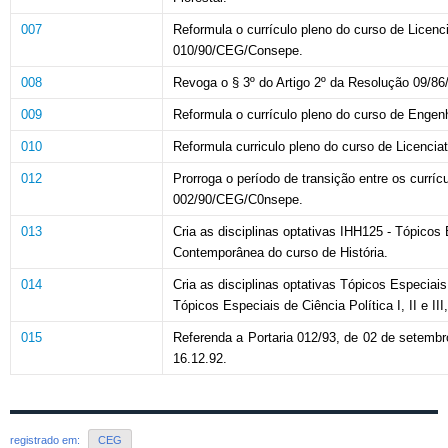
007
Reformula o currículo pleno do curso de Licen
010/90/CEG/Consepe.
008
Revoga o § 3º do Artigo 2º da Resolução 09/8
009
Reformula o currículo pleno do curso de Engen
010
Reformula curriculo pleno do curso de Licenci
012
Prorroga o período de transição entre os currí
002/90/CEG/C0nsepe.
013
Cria as disciplinas optativas IHH125 - Tópicos 
Contemporânea do curso de História.
014
Cria as disciplinas optativas Tópicos Especiais d
Tópicos Especiais de Ciência Política I, II e II
015
Referenda a Portaria 012/93, de 02 de setem
16.12.92.
registrado em:
CEG