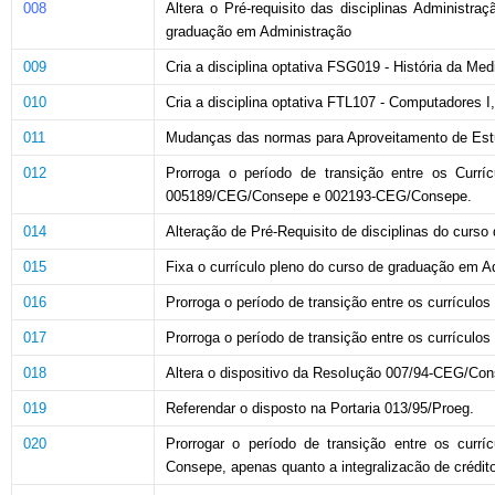
008
Altera o Pré-requisito das disciplinas Administra
graduação em Administração
009
Cria a disciplina optativa FSG019 - História da Me
010
Cria a disciplina optativa FTL107 - Computadores 
011
Mudanças das normas para Aproveitamento de Estu
012
Prorroga o período de transição entre os Currí
005189/CEG/Consepe e 002193-CEG/Consepe.
014
Alteração de Pré-Requisito de disciplinas do curs
015
Fixa o currículo pleno do curso de graduação em A
016
Prorroga o período de transição entre os currícul
017
Prorroga o período de transição entre os currícul
018
Altera o dispositivo da ResoIução 007/94-CEG/Cons
019
Referendar o disposto na Portaria 013/95/Proeg.
020
Prorrogar o período de transição entre os curr
Consepe, apenas quanto a integralizacão de crédit