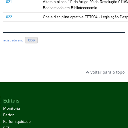
021
Altera a alinea "1" do Artigo 20 da Resolução 011/
Bacharelado em Biblioteconomia.
022
Cria a disciplina optativa FFT004 - Legislação D
registrado em:
CEG
Voltar para o topo
Editais
Monitoria
Parfor
Parfor Equidade