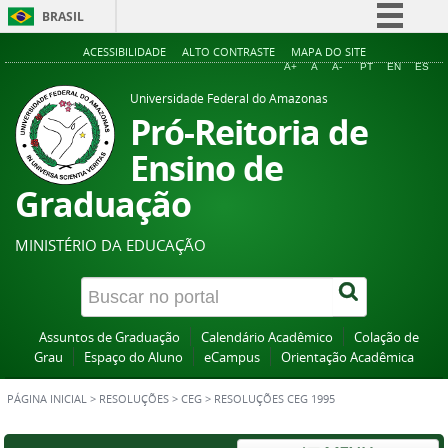
BRASIL
Simplifique!
ACESSIBILIDADE
ALTO CONTRASTE
MAPA DO SITE
A+
A
A-
PT
EN
ES
Comunica BR
Universidade Federal do Amazonas
Participe
Pró-Reitoria de
Acesso à informação
Ensino de
Legislação
Graduação
Canais
MINISTÉRIO DA EDUCAÇÃO
Assuntos de Graduação
Calendário Acadêmico
Colação de
Grau
Espaço do Aluno
eCampus
Orientação Acadêmica
PÁGINA INICIAL
>
RESOLUÇÕES
>
CEG
>
RESOLUÇÕES CEG 1995