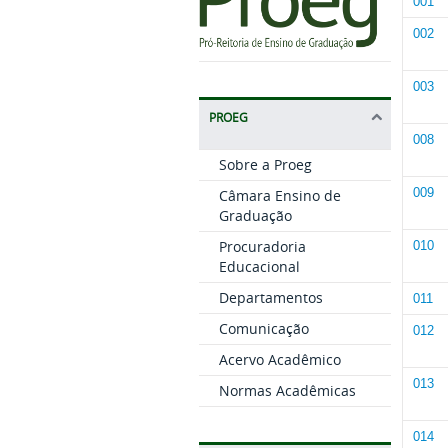
001
002
003
PROEG
008
Sobre a Proeg
009
Câmara Ensino de
Graduação
Procuradoria
010
Educacional
Departamentos
011
Comunicação
012
Acervo Acadêmico
013
Normas Acadêmicas
014