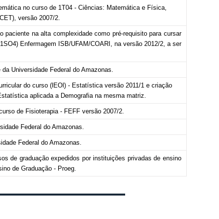
emática no curso de 1T04 - Ciências: Matemática e Física,
(ICET), versão 2007/2.
o paciente na alta complexidade como pré-requisito para cursar
de (1SO4) Enfermagem ISB/UFAM/COARI, na versão 2012/2, a ser
e da Universidade Federal do Amazonas.
rricular do curso (lEOl) - Estatística versão
2011/1 e criação
Estatística aplicada a Demografia na mesma matriz.
 curso de Fisioterapia - FEFF versão 2007/2.
ersidade Federal do Amazonas.
rsidade Federal do Amazonas.
s de graduação expedidos por instituições privadas de ensino
nsino de Graduação - Proeg.