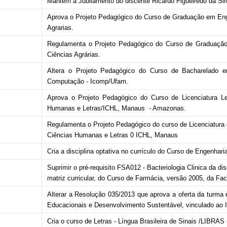
Mantém a Jubilamento do discente Ricardo Figueiredo da Sil
Aprova o Projeto Pedagógico do Curso de Graduação em Enge
Agrarias.
Regulamenta o Projeto Pedagógico do Curso de Graduação
Ciências Agrárias.
Altera o Projeto Pedagógico do Curso de Bacharelado e
Computação - Icomp/Ufam.
Aprova o Projeto Pedagógico do Curso de Licenciatura Let
Humanas e Letras/ICHL, Manaus - Amazonas.
Regulamenta o Projeto Pedagógico do curso de Licenciatura e
Ciências Humanas e Letras 0 ICHL, Manaus
Cria a disciplina optativa no currículo do Curso de Engenharia
Suprimir o pré-requisito FSA012 - Bacteriologia Clinica da di
matriz curricular, do Curso de Farmácia, versão 2005, da F
Alterar a Resolução 035/2013 que aprova a oferta da turma 
Educacionais e Desenvolvimento Sustentável, vinculado ao I
Cria o curso de Letras - Língua Brasileira de Sinais /LIBRAS (