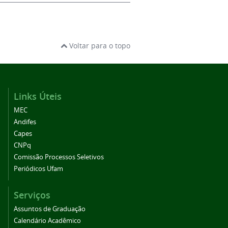
Voltar para o topo
Links Úteis
MEC
Andifes
Capes
CNPq
Comissão Processos Seletivos
Periódicos Ufam
Serviços
Assuntos de Graduação
Calendário Acadêmico