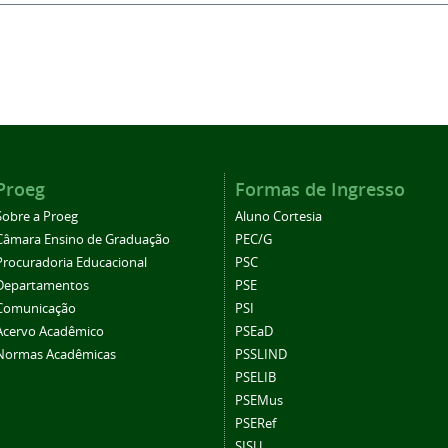
Proeg
Formas de Ingresso
Sobre a Proeg
Aluno Cortesia
Câmara Ensino de Graduação
PEC/G
Procuradoria Educacional
PSC
Departamentos
PSE
Comunicação
PSI
Acervo Acadêmico
PSEaD
Normas Acadêmicas
PSSLIND
PSELIB
PSEMus
PSERef
SISU