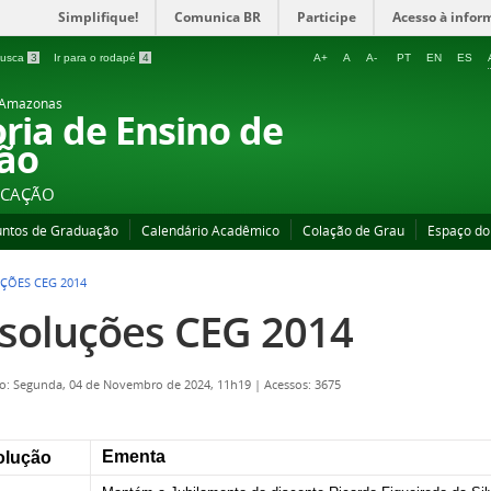
Simplifique!
Comunica BR
Participe
Acesso à infor
 busca
3
Ir para o rodapé
4
A+
A
A-
PT
EN
ES
o Amazonas
oria de Ensino de
ão
UCAÇÃO
untos de Graduação
Calendário Acadêmico
Colação de Grau
Espaço do
ÇÕES CEG 2014
soluções CEG 2014
o: Segunda, 04 de Novembro de 2024, 11h19
|
Acessos: 3675
Ementa
olução