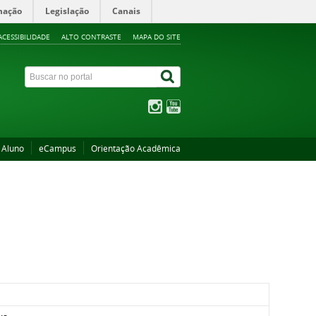
mação
Legislação
Canais
ACESSIBILIDADE
ALTO CONTRASTE
MAPA DO SITE
 Aluno
eCampus
Orientação Acadêmica