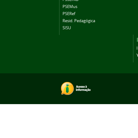
PSEMus
PSERef
Resid. Pedagógica
SISU