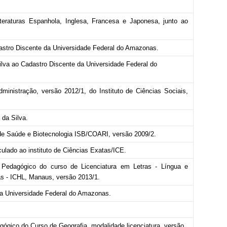
teraturas Espanhola, Inglesa, Francesa e Japonesa, junto ao
adastro Discente da Universidade Federal do Amazonas.
ilva ao Cadastro Discente da Universidade Federal do
inistração, versão 2012/1, do Instituto de Ciências Sociais,
da Silva.
o de Saúde e Biotecnologia ISB/COARI, versão 2009/2.
ulado ao instituto de Ciências Exatas/ICE.
 Pedagógico do curso de Licenciatura em Letras - Língua e
as - ICHL, Manaus, versão 2013/1.
da Universidade Federal do Amazonas.
ógico do Curso de Geografia, modalidade licenciatura, versão