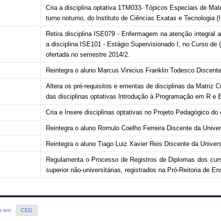
Cria a disciplina optativa 1TM033- Tópicos Especiais de Mat
turno noturno, do lnstituto de Ciências Exatas e Tecnologia 
Retira disciplina ISE079 - Enfermagem na atenção integral a
a disciplina ISE101 - Estágio Supervisionado I, no Curso 
ofertada no semestre 2014/2.
Reintegra o aluno Marcus Vinicius Franklin Todesco Discent
Altera os pré-requisitos e ementas de disciplinas da Matriz Cu
das disciplinas optativas lntrodução à Programação em R e 
Cria e Insere disciplinas optativas no Projeto Pedagógico do
Reintegra o aluno Romulo Coelho Ferreira Discente da Univ
Reintegra o aluno Tiago Luiz Xavier Reis Discente da Unive
Regulamenta o Processo de Registros de Diplomas dos curso
superior não-universitárias, registrados na Pró-Reitoria de E
do em:
CEG