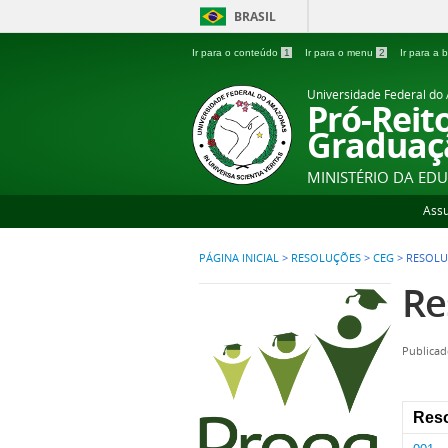
BRASIL
Ir para o conteúdo
1
Ir para o menu
2
Ir para a
Universidade Federal d
Pró-Reit
Graduaç
MINISTÉRIO DA ED
Ass
PÁGINA INICIAL
>
RESOLUÇÕES
>
CEG
>
RESOLU
Re
Publicad
Res