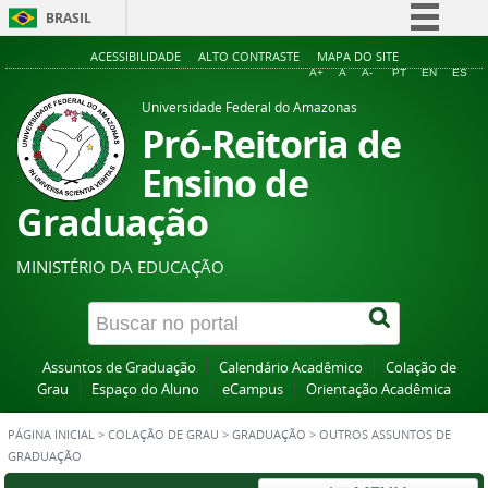
BRASIL
Simplifique!
ACESSIBILIDADE
ALTO CONTRASTE
MAPA DO SITE
A+
A
A-
PT
EN
ES
Comunica BR
Universidade Federal do Amazonas
Participe
Pró-Reitoria de
Acesso à informação
Ensino de
Legislação
Graduação
Canais
MINISTÉRIO DA EDUCAÇÃO
Assuntos de Graduação
Calendário Acadêmico
Colação de
Grau
Espaço do Aluno
eCampus
Orientação Acadêmica
PÁGINA INICIAL
>
COLAÇÃO DE GRAU
>
GRADUAÇÃO
>
OUTROS ASSUNTOS DE
GRADUAÇÃO