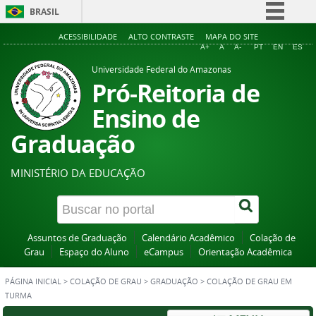
BRASIL
Simplifique!
ACESSIBILIDADE
ALTO CONTRASTE
MAPA DO SITE
A+
A
A-
PT
EN
ES
Comunica BR
Universidade Federal do Amazonas
Participe
Pró-Reitoria de
Acesso à informação
Ensino de
Legislação
Graduação
Canais
MINISTÉRIO DA EDUCAÇÃO
Assuntos de Graduação
Calendário Acadêmico
Colação de
Grau
Espaço do Aluno
eCampus
Orientação Acadêmica
PÁGINA INICIAL
>
COLAÇÃO DE GRAU
>
GRADUAÇÃO
>
COLAÇÃO DE GRAU EM
TURMA