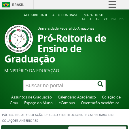
BRASIL
Simplifique!
ACESSIBILIDADE
ALTO CONTRASTE
MAPA DO SITE
A+
A
A-
PT
EN
ES
Comunica BR
Universidade Federal do Amazonas
Participe
Pró-Reitoria de
Acesso à informação
Ensino de
Legislação
Graduação
Canais
MINISTÉRIO DA EDUCAÇÃO
Assuntos de Graduação
Calendário Acadêmico
Colação de
Grau
Espaço do Aluno
eCampus
Orientação Acadêmica
PÁGINA INICIAL
>
COLAÇÃO DE GRAU
>
INSTITUCIONAL
>
CALENDÁRIO DAS
COLAÇÕES ANTERIORES