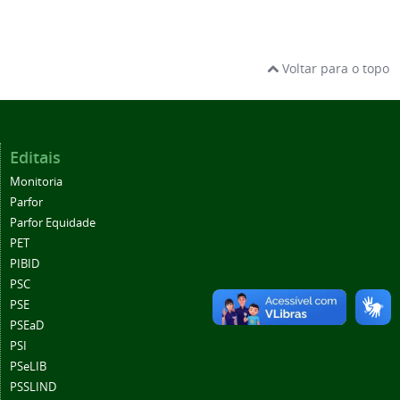
Voltar para o topo
Editais
Monitoria
Parfor
Parfor Equidade
PET
PIBID
PSC
PSE
PSEaD
PSI
PSeLIB
PSSLIND