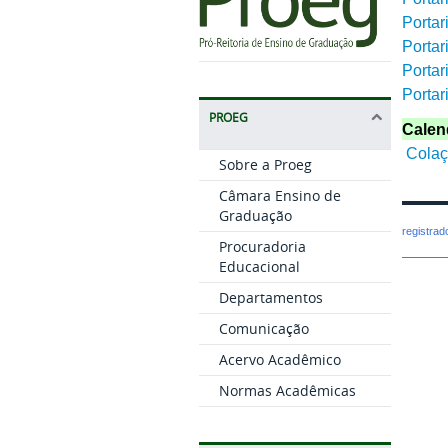
Porta
Porta
Porta
Porta
PROEG
Calen
Colaç
Sobre a Proeg
Câmara Ensino de
Graduação
registra
Procuradoria
Educacional
Departamentos
Comunicação
Acervo Acadêmico
Normas Acadêmicas