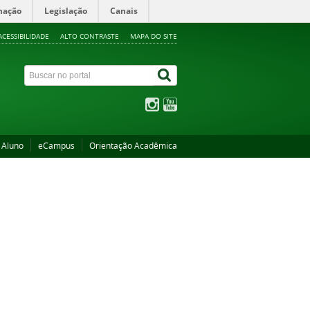
mação
Legislação
Canais
ACESSIBILIDADE
ALTO CONTRASTE
MAPA DO SITE
 Aluno
eCampus
Orientação Acadêmica