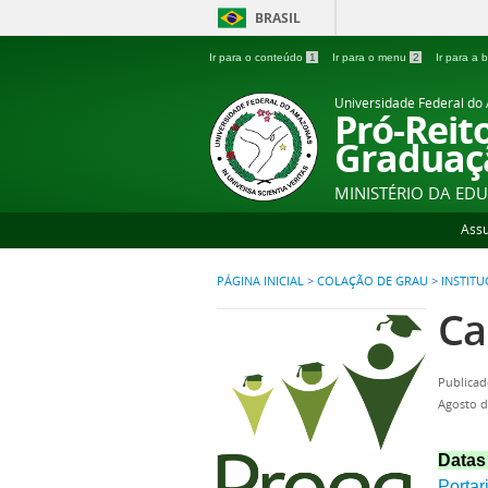
BRASIL
Ir para o conteúdo
1
Ir para o menu
2
Ir para a
Universidade Federal d
Pró-Reit
Graduaç
MINISTÉRIO DA ED
Ass
PÁGINA INICIAL
>
COLAÇÃO DE GRAU
>
INSTIT
Ca
Publicad
Agosto d
Datas
Porta