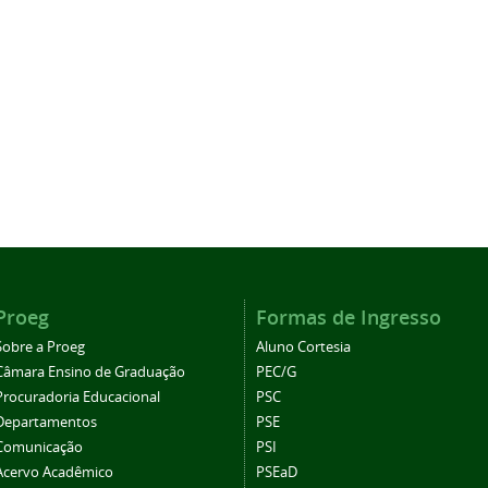
Proeg
Formas de Ingresso
Sobre a Proeg
Aluno Cortesia
Câmara Ensino de Graduação
PEC/G
Procuradoria Educacional
PSC
Departamentos
PSE
Comunicação
PSI
Acervo Acadêmico
PSEaD