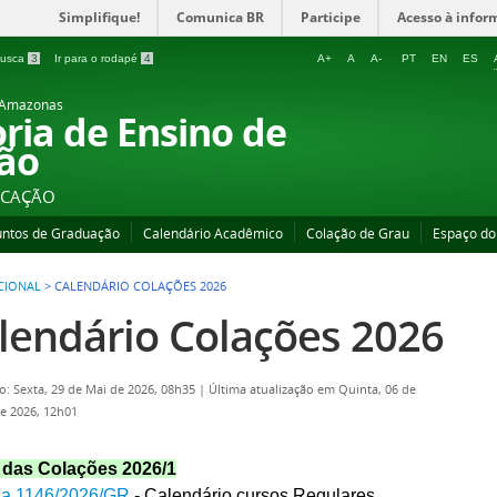
Simplifique!
Comunica BR
Participe
Acesso à infor
 busca
3
Ir para o rodapé
4
A+
A
A-
PT
EN
ES
o Amazonas
oria de Ensino de
ão
UCAÇÃO
untos de Graduação
Calendário Acadêmico
Colação de Grau
Espaço do
UCIONAL
>
CALENDÁRIO COLAÇÕES 2026
lendário Colações 2026
o: Sexta, 29 de Mai de 2026, 08h35
|
Última atualização em Quinta, 06 de
e 2026, 12h01
 das Colações 2026/1
ria 1146/2026/GR
- Calendário cursos Regulares