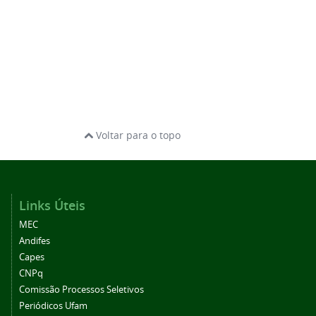
Voltar para o topo
Links Úteis
MEC
Andifes
Capes
CNPq
Comissão Processos Seletivos
Periódicos Ufam