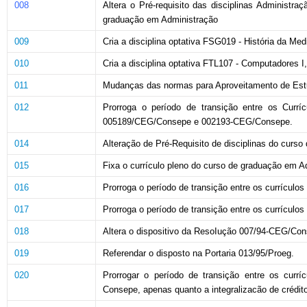
008
Altera o Pré-requisito das disciplinas Administra
graduação em Administração
009
Cria a disciplina optativa FSG019 - História da Me
010
Cria a disciplina optativa FTL107 - Computadores 
011
Mudanças das normas para Aproveitamento de Estu
012
Prorroga o período de transição entre os Currí
005189/CEG/Consepe e 002193-CEG/Consepe.
014
Alteração de Pré-Requisito de disciplinas do curs
015
Fixa o currículo pleno do curso de graduação em A
016
Prorroga o período de transição entre os currícul
017
Prorroga o período de transição entre os currícul
018
Altera o dispositivo da ResoIução 007/94-CEG/Cons
019
Referendar o disposto na Portaria 013/95/Proeg.
020
Prorrogar o período de transição entre os curr
Consepe, apenas quanto a integralizacão de crédit