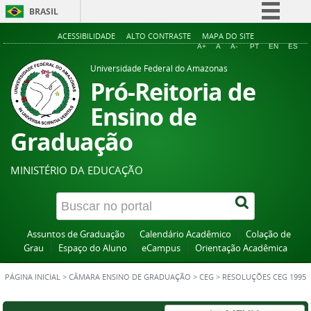
BRASIL
Simplifique!
ACESSIBILIDADE
ALTO CONTRASTE
MAPA DO SITE
A+
A
A-
PT
EN
ES
Comunica BR
Universidade Federal do Amazonas
Participe
Pró-Reitoria de
Acesso à informação
Ensino de
Legislação
Graduação
Canais
MINISTÉRIO DA EDUCAÇÃO
Assuntos de Graduação
Calendário Acadêmico
Colação de
Grau
Espaço do Aluno
eCampus
Orientação Acadêmica
PÁGINA INICIAL
>
CÂMARA ENSINO DE GRADUAÇÃO
>
CEG
>
RESOLUÇÕES CEG 1995