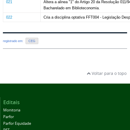
021
Altera a alinea "1" do Artigo 20 da Resolução 011/
Bacharelado em Biblioteconomia.
022
Cria a disciplina optativa FFT004 - Legislação D
registrado em:
CEG
Voltar para o topo
Editais
Monitoria
Parfor
Parfor Equidade