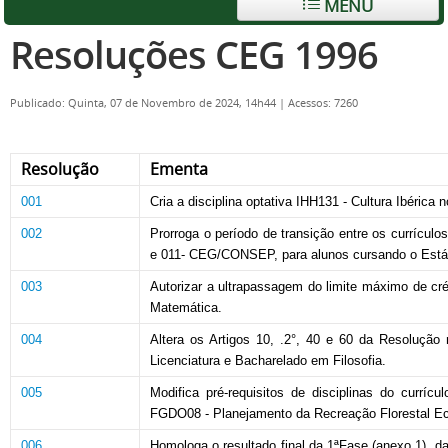
MENU
Resoluções CEG 1996
Publicado: Quinta, 07 de Novembro de 2024, 14h44
|
Acessos: 7260
Resolução
Ementa
001
Cria a disciplina optativa IHH131 - Cultura Ibérica 
002
Prorroga o período de transição entre os currícu
e 011- CEG/CONSEP, para alunos cursando o Estág
003
Autorizar a ultrapassagem do limite máximo de cr
Matemática.
004
Altera os Artigos 10, .2°, 40 e 60 da Resoluçã
Licenciatura e Bacharelado em Filosofia.
005
Modifica pré-requisitos de disciplinas do curríc
FGDO08 - Planejamento da Recreação Florestal Ec
006
Homologa o resultado final da 1ªFase (anexo 1), da