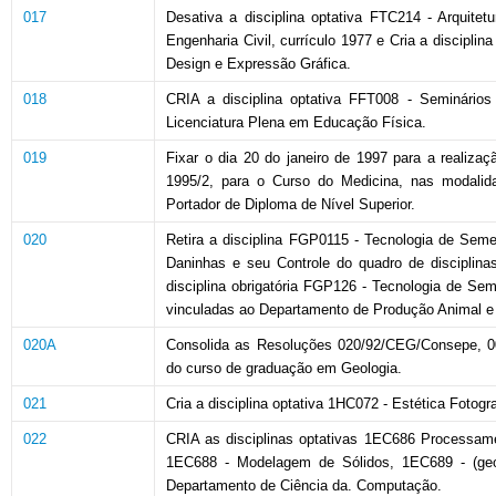
017
Desativa a disciplina optativa FTC214 - Arquit
Engenharia Civil, currículo 1977 e Cria a discipli
Design e Expressão Gráfica.
018
CRIA a disciplina optativa FFT008 - Seminário
Licenciatura Plena em Educação Física.
019
Fixar o dia 20 do janeiro de 1997 para a realiza
1995/2, para o Curso do Medicina, nas modalida
Portador de Diploma de Nível Superior.
020
Retira a disciplina FGP0115 - Tecnologia de Seme
Daninhas e seu Controle do quadro de disciplina
disciplina obrigatória FGP126 - Tecnologia de Se
vinculadas ao Departamento de Produção Animal e
020A
Consolida as Resoluções 020/92/CEG/Consepe, 00
do curso de graduação em Geologia.
021
Cria a disciplina optativa 1HC072 - Estética Foto
022
CRIA as disciplinas optativas 1EC686 Processame
1EC688 - Modelagem de Sólidos, 1EC689 - (geo
Departamento de Ciência da. Computação.