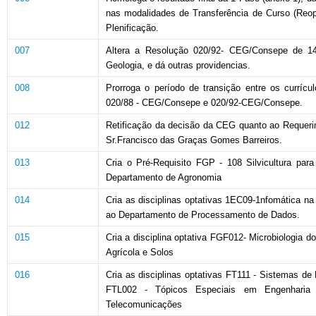
nas modalidades de Transferência de Curso (Reopç
Plenificação.
007
Altera a Resolução 020/92- CEG/Consepe de 14
Geologia, e dá outras providencias.
008
Prorroga o período de transição entre os curríc
020/88 - CEG/Consepe e 020/92-CEG/Consepe.
012
Retificação da decisão da CEG quanto ao Requeri
Sr.Francisco das Graças Gomes Barreiros.
013
Cria o Pré-Requisito FGP - 108 Silvicultura para
Departamento de Agronomia
014
Cria as disciplinas optativas 1EC09-1nfomática
ao Departamento de Processamento de Dados.
015
Cria a disciplina optativa FGF012- Microbiologia 
Agrícola e Solos
016
Cria as disciplinas optativas FT111 - Sistemas d
FTL002 - Tópicos Especiais em Engenharia 
Telecomunicações