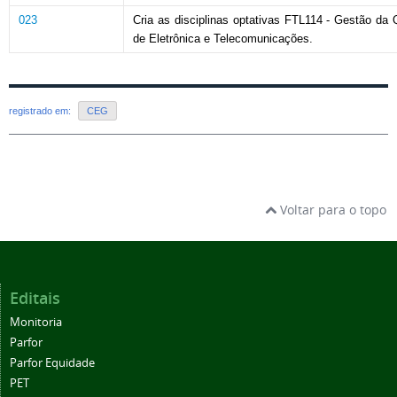
023
Cria as disciplinas optativas FTL114 - Gestão d
de Eletrônica e Telecomunicações.
registrado em:
CEG
Voltar para o topo
Editais
Monitoria
Parfor
Parfor Equidade
PET