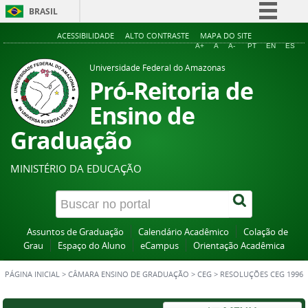
BRASIL
Simplifique!
ACESSIBILIDADE
ALTO CONTRASTE
MAPA DO SITE
A+
A
A-
PT
EN
ES
Comunica BR
Universidade Federal do Amazonas
Participe
Pró-Reitoria de
Acesso à informação
Ensino de
Legislação
Graduação
Canais
MINISTÉRIO DA EDUCAÇÃO
Assuntos de Graduação
Calendário Acadêmico
Colação de
Grau
Espaço do Aluno
eCampus
Orientação Acadêmica
PÁGINA INICIAL
>
CÂMARA ENSINO DE GRADUAÇÃO
>
CEG
>
RESOLUÇÕES CEG 1996