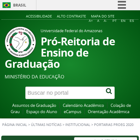
BRASIL
Simplifique!
ACESSIBILIDADE
ALTO CONTRASTE
MAPA DO SITE
A+
A
A-
PT
EN
ES
Comunica BR
Universidade Federal do Amazonas
Participe
Pró-Reitoria de
Acesso à informação
Ensino de
Legislação
Graduação
Canais
MINISTÉRIO DA EDUCAÇÃO
Assuntos de Graduação
Calendário Acadêmico
Colação de
Grau
Espaço do Aluno
eCampus
Orientação Acadêmica
PÁGINA INICIAL
>
ÚLTIMAS NOTÍCIAS
>
INSTITUCIONAL
>
PORTARIAS PROEG 2020