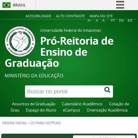
BRASIL
Simplifique!
ACESSIBILIDADE
ALTO CONTRASTE
MAPA DO SITE
A+
A
A-
PT
EN
ES
Comunica BR
Universidade Federal do Amazonas
Participe
Pró-Reitoria de
Acesso à informação
Ensino de
Legislação
Graduação
Canais
MINISTÉRIO DA EDUCAÇÃO
Assuntos de Graduação
Calendário Acadêmico
Colação de
Grau
Espaço do Aluno
eCampus
Orientação Acadêmica
PÁGINA INICIAL
>
ÚLTIMAS NOTÍCIAS