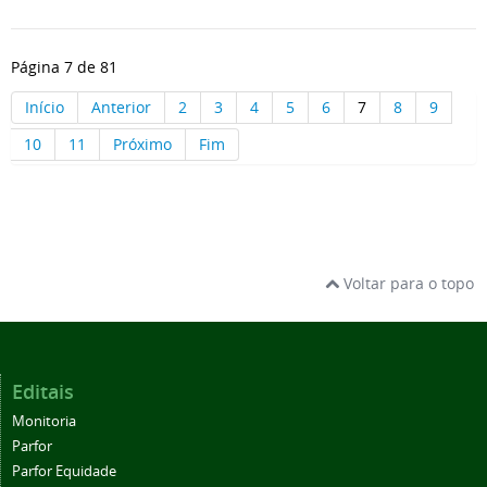
Página 7 de 81
Início
Anterior
2
3
4
5
6
7
8
9
10
11
Próximo
Fim
Voltar para o topo
Editais
Monitoria
Parfor
Parfor Equidade