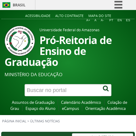
BRASIL
Simplifique!
ACESSIBILIDADE
ALTO CONTRASTE
MAPA DO SITE
A+
A
A-
PT
EN
ES
Comunica BR
Universidade Federal do Amazonas
Participe
Pró-Reitoria de
Acesso à informação
Ensino de
Legislação
Graduação
Canais
MINISTÉRIO DA EDUCAÇÃO
Assuntos de Graduação
Calendário Acadêmico
Colação de
Grau
Espaço do Aluno
eCampus
Orientação Acadêmica
PÁGINA INICIAL
>
ÚLTIMAS NOTÍCIAS