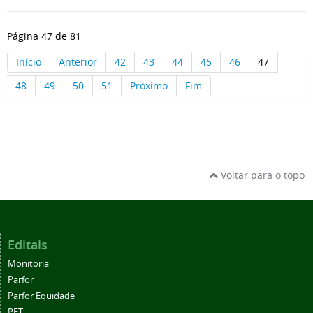
Página 47 de 81
Início
Anterior
42
43
44
45
46
47
48
49
50
51
Próximo
Fim
Voltar para o topo
Editais
Monitoria
Parfor
Parfor Equidade
PET