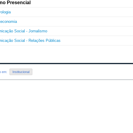
no Presencial
vologia
oteconomia
icação Social - Jornalismo
icação Social - Relações Públicas
do em:
Institucional