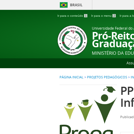
BRASIL
Ir para o conteúdo
1
Ir para o menu
2
Ir para a
Universidade Federal d
Pró-Reit
Graduaç
MINISTÉRIO DA ED
Ass
PÁGINA INICIAL
>
PROJETOS PEDAGÓGICOS
>
I
PP
In
Publicad