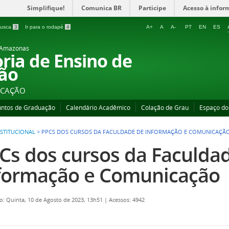
Simplifique!
Comunica BR
Participe
Acesso à infor
 busca
3
Ir para o rodapé
4
A+
A
A-
PT
EN
ES
o Amazonas
oria de Ensino de
ão
UCAÇÃO
untos de Graduação
Calendário Acadêmico
Colação de Grau
Espaço do
NSTITUCIONAL
>
PPCS DOS CURSOS DA FACULDADE DE INFORMAÇÃO E COMUNICAÇÃ
Cs dos cursos da Faculda
formação e Comunicação
o: Quinta, 10 de Agosto de 2023, 13h51
|
Acessos: 4942