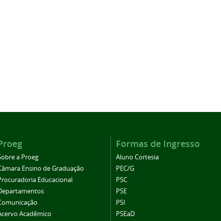
Proeg
Formas de Ingresso
Sobre a Proeg
Aluno Cortesia
Câmara Ensino de Graduação
PEC/G
Procuradoria Educacional
PSC
Departamentos
PSE
Comunicação
PSI
Acervo Acadêmico
PSEaD