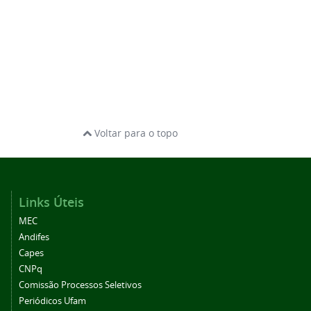
Voltar para o topo
Links Úteis
MEC
Andifes
Capes
CNPq
Comissão Processos Seletivos
Periódicos Ufam