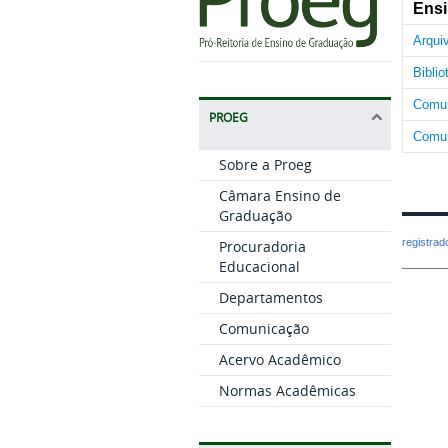
Ensi
Arqui
Bibli
Comun
PROEG
Comun
Sobre a Proeg
Câmara Ensino de
Graduação
registra
Procuradoria
Educacional
Departamentos
Comunicação
Acervo Acadêmico
Normas Acadêmicas