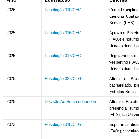
2026
Resolução 010/CEG
Cria a Disciplin
Ciências Contábe
Sociais (FES)
2025
Resolução 016/CEG
Aprova o Projet
(FA03) e noturno
Universidade Fe
2025
Resolução 017/CEG
Regulamenta o P
vespertino (FA03
Universidade Fe
2025
Resolução 027/CEG
Altera o Pro
bacharelado, pr
Estudos Sociais
2025
Decisão Ad Referendum 065
Alterar o Proje
presencial, turn
(FES), da Unive
2023
Resolução 018/CEG
Suprimir as disc
(FA04), vincula