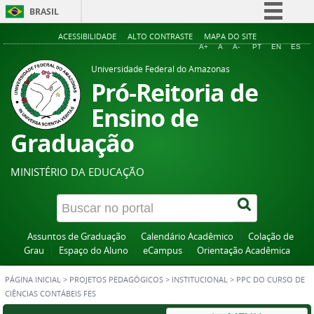
BRASIL
Simplifique!
ACESSIBILIDADE
ALTO CONTRASTE
MAPA DO SITE
A+
A
A-
PT
EN
ES
Comunica BR
Universidade Federal do Amazonas
Participe
Pró-Reitoria de
Acesso à informação
Ensino de
Legislação
Graduação
Canais
MINISTÉRIO DA EDUCAÇÃO
Assuntos de Graduação
Calendário Acadêmico
Colação de
Grau
Espaço do Aluno
eCampus
Orientação Acadêmica
PÁGINA INICIAL
>
PROJETOS PEDAGÓGICOS
>
INSTITUCIONAL
>
PPC DO CURSO DE
CIÊNCIAS CONTÁBEIS FES