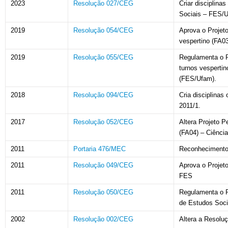
2023
Resolução 027/CEG
Criar disciplin
Sociais – FES/U
2019
Resolução 054/CEG
Aprova o Projet
vespertino (FA0
2019
Resolução 055/CEG
Regulamenta o P
turnos vespertin
(FES/Ufam).
2018
Resolução 094/CEG
Cria disciplinas
2011/1.
2017
Resolução 052/CEG
Altera Projeto P
(FA04) – Ciênci
2011
Portaria 476/MEC
Reconhecimento
2011
Resolução 049/CEG
Aprova o Projet
FES
2011
Resolução 050/CEG
Regulamenta o P
de Estudos Soc
2002
Resolução 002/CEG
Altera a Resolu