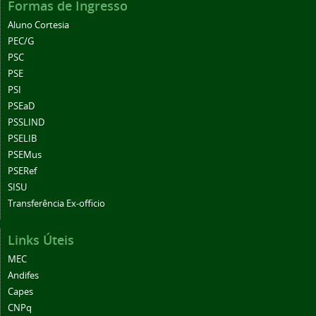
Formas de Ingresso
Aluno Cortesia
PEC/G
PSC
PSE
PSI
PSEaD
PSSLIND
PSELIB
PSEMus
PSERef
SISU
Transferência Ex-officio
Links Úteis
MEC
Andifes
Capes
CNPq