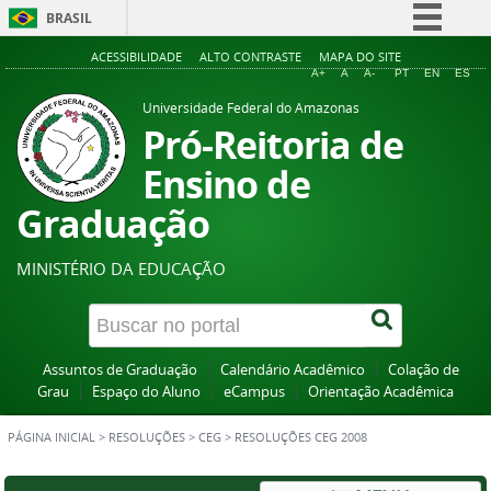
BRASIL
Simplifique!
ACESSIBILIDADE
ALTO CONTRASTE
MAPA DO SITE
A+
A
A-
PT
EN
ES
Comunica BR
Universidade Federal do Amazonas
Participe
Pró-Reitoria de
Acesso à informação
Ensino de
Legislação
Graduação
Canais
MINISTÉRIO DA EDUCAÇÃO
Assuntos de Graduação
Calendário Acadêmico
Colação de
Grau
Espaço do Aluno
eCampus
Orientação Acadêmica
PÁGINA INICIAL
>
RESOLUÇÕES
>
CEG
>
RESOLUÇÕES CEG 2008