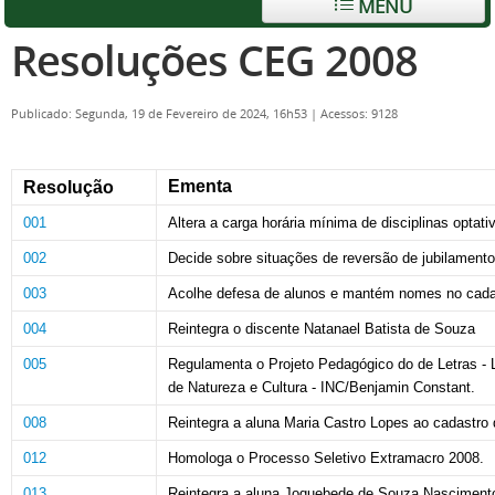
MENU
Resoluções CEG 2008
Publicado: Segunda, 19 de Fevereiro de 2024, 16h53
|
Acessos: 9128
Ementa
Resolução
001
Altera a carga horária mínima de disciplinas optat
002
Decide sobre situações de reversão de jubilamento
003
Acolhe defesa de alunos e mantém nomes no cadas
004
Reintegra o discente Natanael Batista de Souza
005
Regulamenta o Projeto Pedagógico do de Letras - Lí
de Natureza e Cultura - INC/Benjamin Constant.
008
Reintegra a aluna Maria Castro Lopes ao cadastro
012
Homologa o Processo Seletivo Extramacro 2008.
013
Reintegra a aluna Joquebede de Souza Nascimento