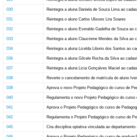
030
Reintegra a aluna Daniela de Souza Lima ao cadast
031
Reintegra o aluno Carlos Ulisses Lira Soares
032
Reintegra o aluno Everaldo Gadelha de Souza ao c
033
Reintegra a aluno Claucirene Mendes da Silva ao c
034
Reintegra a aluna Licelda Liborio dos Santos ao c
036
Reintegra a aluna Gilcele Rocha da Silva ao cadast
037
Reintegra a aluna Licia Gonçalves Maciel ao cadas
038
Reverte o cancelamento de matrícula do aluno Iven
038
Aprova o novo Projeto Pedagógico do curso de Pe
040
Regulamenta o novo Projeto Pedagógico do curso 
041
Aprova o Projeto Pedagógico do curso de Pedagogia
042
Regulamenta o Projeto Pedagógico do curso de Peda
045
Cria disciplina optativa vinculada ao departamento
046
Aprova o Projeto Pedagógico do curso de graduaçã