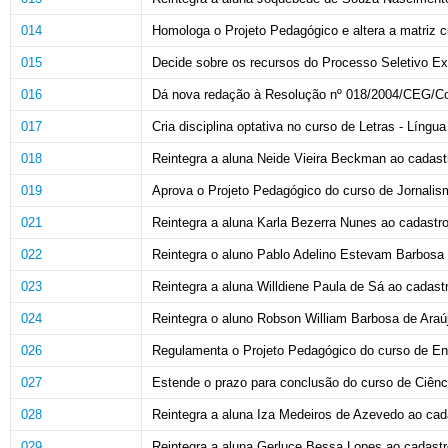
014
Homologa o Projeto Pedagógico e altera a matriz c
015
Decide sobre os recursos do Processo Seletivo E
016
Dá nova redação à Resolução nº 018/2004/CEG/Co
017
Cria disciplina optativa no curso de Letras - Líng
018
Reintegra a aluna Neide Vieira Beckman ao cadast
019
Aprova o Projeto Pedagógico do curso de Jornali
021
Reintegra a aluna Karla Bezerra Nunes ao cadastro
022
Reintegra o aluno Pablo Adelino Estevam Barbosa 
023
Reintegra a aluna Willdiene Paula de Sá ao cadast
024
Reintegra o aluno Robson William Barbosa de Araúj
026
Regulamenta o Projeto Pedagógico do curso de Eng
027
Estende o prazo para conclusão do curso de Ciê
028
Reintegra a aluna Iza Medeiros de Azevedo ao cad
029
Reintegra a aluna Gerluce Bessa Lopes ao cadastr