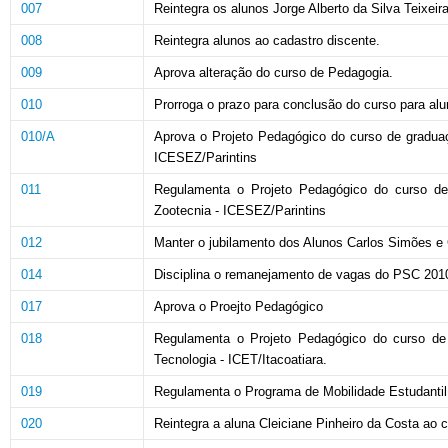
007
Reintegra os alunos Jorge Alberto da Silva Teixeir
008
Reintegra alunos ao cadastro discente.
009
Aprova alteração do curso de Pedagogia.
010
Prorroga o prazo para conclusão do curso para alu
010/A
Aprova o Projeto Pedagógico do curso de graduaç
ICESEZ/Parintins
011
Regulamenta o Projeto Pedagógico do curso de 
Zootecnia - ICESEZ/Parintins
012
Manter o jubilamento dos Alunos Carlos Simões e
014
Disciplina o remanejamento de vagas do PSC 201
017
Aprova o Proejto Pedagógico
018
Regulamenta o Projeto Pedagógico do curso de 
Tecnologia - ICET/Itacoatiara.
019
Regulamenta o Programa de Mobilidade Estudant
020
Reintegra a aluna Cleiciane Pinheiro da Costa ao 