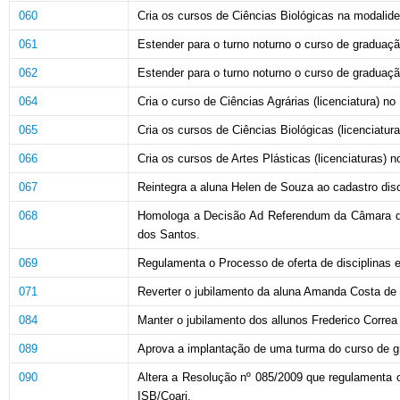
060
Cria os cursos de Ciências Biológicas na modalide
061
Estender para o turno noturno o curso de graduação
062
Estender para o turno noturno o curso de graduaçã
064
Cria o curso de Ciências Agrárias (licenciatura) 
065
Cria os cursos de Ciências Biológicas (licenciatu
066
Cria os cursos de Artes Plásticas (licenciaturas)
067
Reintegra a aluna Helen de Souza ao cadastro dis
068
Homologa a Decisão Ad Referendum da Câmara de 
dos Santos.
069
Regulamenta o Processo de oferta de disciplinas 
071
Reverter o jubilamento da aluna Amanda Costa de O
084
Manter o jubilamento dos allunos Frederico Correa
089
Aprova a implantação de uma turma do curso de g
090
Altera a Resolução nº 085/2009 que regulamenta o
ISB/Coari.