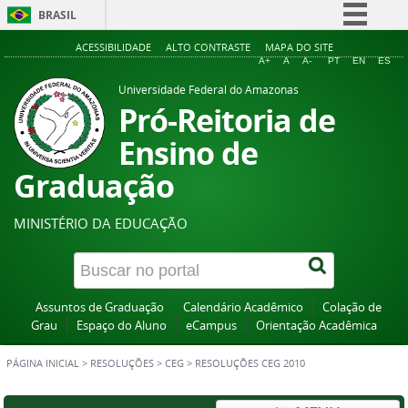
BRASIL
Simplifique!
ACESSIBILIDADE
ALTO CONTRASTE
MAPA DO SITE
A+
A
A-
PT
EN
ES
Comunica BR
Universidade Federal do Amazonas
Participe
Pró-Reitoria de
Acesso à informação
Ensino de
Legislação
Graduação
Canais
MINISTÉRIO DA EDUCAÇÃO
Assuntos de Graduação
Calendário Acadêmico
Colação de
Grau
Espaço do Aluno
eCampus
Orientação Acadêmica
PÁGINA INICIAL
>
RESOLUÇÕES
>
CEG
>
RESOLUÇÕES CEG 2010