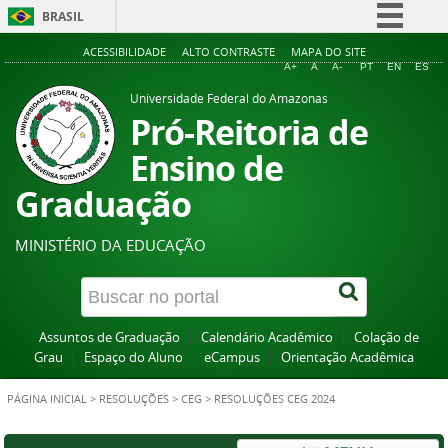
BRASIL
Simplifique!
ACESSIBILIDADE
ALTO CONTRASTE
MAPA DO SITE
A+
A
A-
PT
EN
ES
Comunica BR
Universidade Federal do Amazonas
Participe
Pró-Reitoria de
Acesso à informação
Ensino de
Legislação
Graduação
Canais
MINISTÉRIO DA EDUCAÇÃO
Assuntos de Graduação
Calendário Acadêmico
Colação de
Grau
Espaço do Aluno
eCampus
Orientação Acadêmica
PÁGINA INICIAL
>
RESOLUÇÕES
>
CEG
>
RESOLUÇÕES CEG 2024