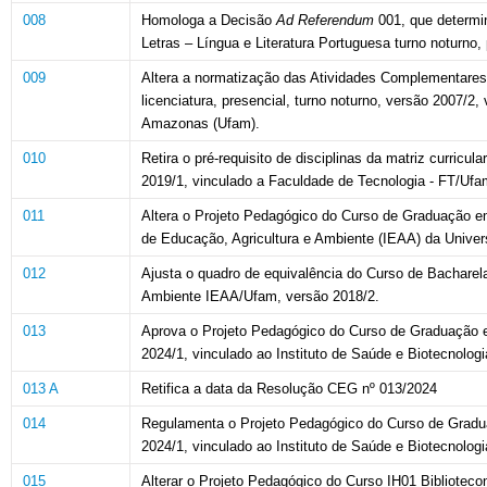
008
Homologa a Decisão
Ad Referendum
001, que determin
Letras – Língua e Literatura Portuguesa turno noturno,
009
Altera a normatização das Atividades Complementares
licenciatura, presencial, turno noturno, versão 2007/2
Amazonas (Ufam).
010
Retira o pré-requisito de disciplinas da matriz curric
2019/1, vinculado a Faculdade de Tecnologia - FT/Ufa
011
Altera o Projeto Pedagógico do Curso de Graduação em 
de Educação, Agricultura e Ambiente (IEAA) da Unive
012
Ajusta o quadro de equivalência do Curso de Bacharela
Ambiente IEAA/Ufam, versão 2018/2.
013
Aprova o Projeto Pedagógico do Curso de Graduação em 
2024/1, vinculado ao Instituto de Saúde e Biotecnolog
013 A
Retifica a data da Resolução CEG nº 013/2024
014
Regulamenta o Projeto Pedagógico do Curso de Graduaçã
2024/1, vinculado ao Instituto de Saúde e Biotecnolog
015
Alterar o Projeto Pedagógico do Curso IH01 Bibliotec