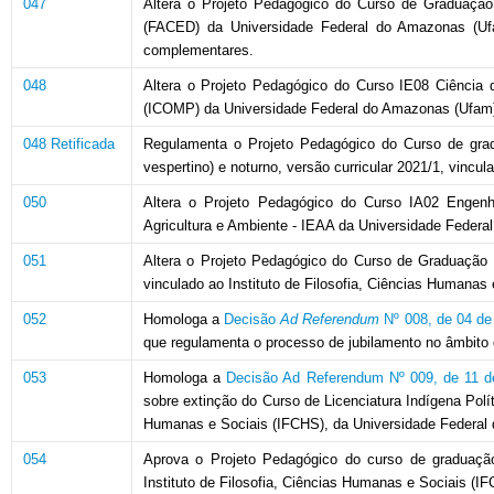
047
Altera o Projeto Pedagógico do Curso de Graduação
(FACED) da Universidade Federal do Amazonas (Ufam)
complementares.
048
Altera o Projeto Pedagógico do Curso IE08 Ciência 
(ICOMP) da Universidade Federal do Amazonas (Ufam
048 Retificada
Regulamenta o Projeto Pedagógico do Curso de gradu
vespertino) e noturno, versão curricular 2021/1, vin
050
Altera o Projeto Pedagógico do Curso IA02 Engenhar
Agricultura e Ambiente - IEAA da Universidade Feder
051
Altera o Projeto Pedagógico do Curso de Graduação em 
vinculado ao Instituto de Filosofia, Ciências Humana
052
Homologa a
Decisão
Ad Referendum
Nº 008, de 04 de
que regulamenta o processo de jubilamento no âmbito
053
Homologa a
Decisão Ad Referendum Nº 009, de 11 
sobre extinção do Curso de Licenciatura Indígena Polí
Humanas e Sociais (IFCHS), da Universidade Federal
054
Aprova o Projeto Pedagógico do curso de graduação e
Instituto de Filosofia, Ciências Humanas e Sociais (