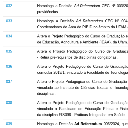
032
Homologa a Decisão
Ad Referendum
CEG Nº 003/202
providências.
033
Homologa a Decisão
Ad Referendum
CEG Nº 004/2
Coordenadores de Área do PIBID no âmbito da UFAM e
034
Altera o Projeto Pedagógico do Curso de Graduação em 
de Educação, Agricultura e Ambiente (IEAA), da Ufam.
035
Altera o Projeto Pedagógico do Curso de Gradua
- Retira pré-requisitos de disciplinas obrigatórias.
036
Altera o Projeto Pedagógico do Curso de Graduação 
curricular 2019/1, vinculado à Faculdade de Tecnologi
037
Altera o Projeto Pedagógico do Curso de Graduação IT
vinculado ao Instituto de Ciências Exatas e Tecnolo
disciplinas.
038
Altera o Projeto Pedagógico do Curso de Graduação IB
vinculado a Faculdade de Educação Física e Fisio
da disciplina FIS096 - Práticas Integradas em Saúde.
039
Homologa a Decisão
Ad Referendum
006/2024, que 